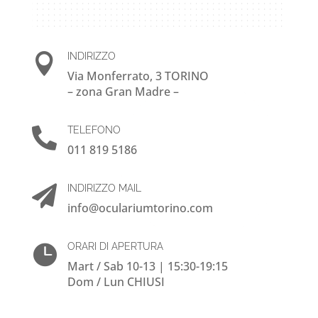
INDIRIZZO

Via Monferrato, 3 TORINO
– zona Gran Madre –
TELEFONO

011 819 5186
INDIRIZZO MAIL

info@oculariumtorino.com
ORARI DI APERTURA

Mart / Sab 10-13 | 15:30-19:15
D
om / Lun CHIUSI